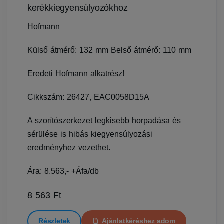
kerékkiegyensúlyozókhoz
Hofmann
Külső átmérő: 132 mm Belső átmérő: 110 mm
Eredeti Hofmann alkatrész!
Cikkszám: 26427, EAC0058D15A
A szorítószerkezet legkisebb horpadása és
sérülése is hibás kiegyensúlyozási
eredményhez vezethet.
Ára: 8.563,- +Áfa/db
8 563 Ft
Részletek
Ajánlatkéréshez adom