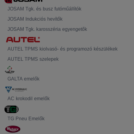
JOSAM Tgk. és busz futóműállítók
JOSAM Indukciós hevítők
JOSAM Tgk. karosszéria egyengetők
AUTEL TPMS kiolvasó- és programozó készülékek
AUTEL TPMS szelepek
GALTA emelők
AC krokodil emelők
TG Pneu Emelők