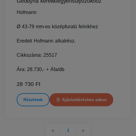
Geodyna kerékkiegyensúlyozókhoz
Hofmann
Ø 43-79 mm-es középfuratú felnikhez
Eredeti Hofmann alkatrész.
Cikkszáma: 25517
Ára: 28.730,- + Áfa/db
28 730 Ft
Részletek
Ajánlatkéréshez adom
1