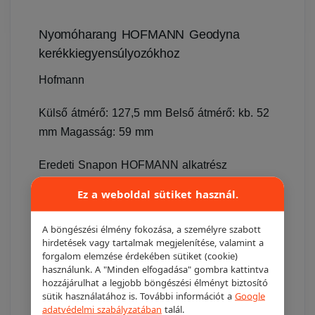
Nyomóharang HOFMANN Geodyna
kerékkiegyensúlyozókhoz
Hofmann
Külső átmérő: 127,5 mm Belső átmérő: kb. 52
mm Magasság: 59 mm
Eredeti Snapon HOFMANN alkatrész
Ez a weboldal sütiket használ.
Cikkszám: 26426, EAC0058D07A
A böngészési élmény fokozása, a személyre szabott
Ára: 14.430, - +Áfa/db
hirdetések vagy tartalmak megjelenítése, valamint a
forgalom elemzése érdekében sütiket (cookie)
14 430 Ft
használunk. A "Minden elfogadása" gombra kattintva
hozzájárulhat a legjobb böngészési élményt biztosító
sütik használatához is. További információt a
Google
Részletek
Ajánlatkéréshez adom
adatvédelmi szabályzatában
talál.