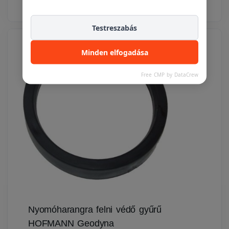
Testreszabás
Minden elfogadása
Free CMP by DataCrew
Nyomóharangra felni védő gyűrű
HOFMANN Geodyna