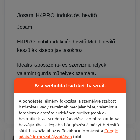
Josam H4PRO indukciós hevítő
Josam
H4PRO mobil indukciós hevítő Mobil hevítő
készülék kisebb javításokhoz
Ideális karosszéria- és szervizműhelyek,
valamint gumis műhelyek számára.
Ez a weboldal sütiket használ.
1 456 000 Ft
1 250 000 Ft
A böngészési élmény fokozása, a személyre szabott
Részletek
Ajánlatkéréshez adom
hirdetések vagy tartalmak megjelenítése, valamint a
forgalom elemzése érdekében sütiket (cookie)
használunk. A "Minden elfogadása" gombra kattintva
hozzájárulhat a legjobb böngészési élményt biztosító
sütik használatához is. További információt a
Google
adatvédelmi szabályzatában
talál.