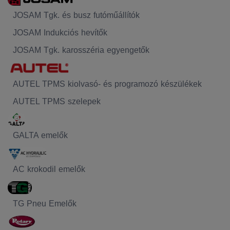
JOSAM Tgk. és busz futóműállítók
JOSAM Indukciós hevítők
JOSAM Tgk. karosszéria egyengetők
AUTEL TPMS kiolvasó- és programozó készülékek
AUTEL TPMS szelepek
GALTA emelők
AC krokodil emelők
TG Pneu Emelők