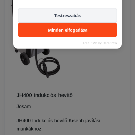
Testreszabás
Minden elfogadása
Free CMP by DataCrew
JH400 indukciós hevítő
Josam
JH400 Indukciós hevítő Kisebb javítási
munkákhoz