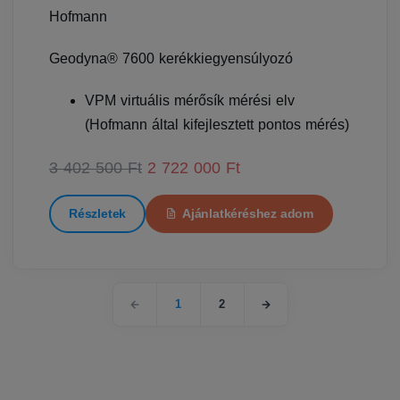
Hofmann
Geodyna® 7600 kerékkiegyensúlyozó
VPM virtuális mérősík mérési elv
(Hofmann által kifejlesztett pontos mérés)
3 402 500 Ft
2 722 000 Ft
Részletek
Ajánlatkéréshez adom
1
2