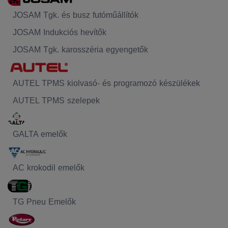
JOSAM Tgk. és busz futóműállítók
JOSAM Indukciós hevítők
JOSAM Tgk. karosszéria egyengetők
AUTEL TPMS kiolvasó- és programozó készülékek
AUTEL TPMS szelepek
GALTA emelők
AC krokodil emelők
TG Pneu Emelők