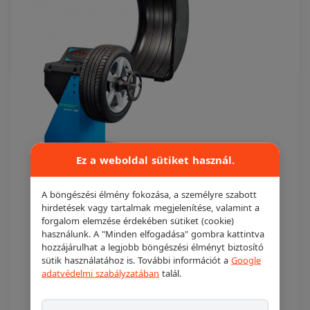
Ez a weboldal sütiket használ.
A böngészési élmény fokozása, a személyre szabott
Hofmann Geodyna 7100
hirdetések vagy tartalmak megjelenítése, valamint a
forgalom elemzése érdekében sütiket (cookie)
Hofmann
használunk. A "Minden elfogadása" gombra kattintva
hozzájárulhat a legjobb böngészési élményt biztosító
sütik használatához is. További információt a
Google
Hofmann® Geodyna® 7100
adatvédelmi szabályzatában
talál.
Akár 4.5 másodperces mérési ciklus (15”