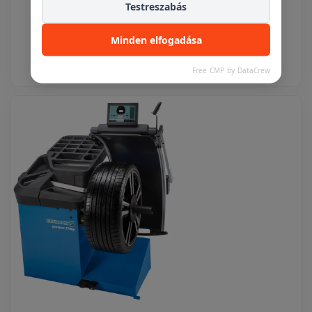
kerekek esetén)
Testreszabás
Minden elfogadása
Részletek
Ajánlatkéréshez adom
Free CMP by DataCrew