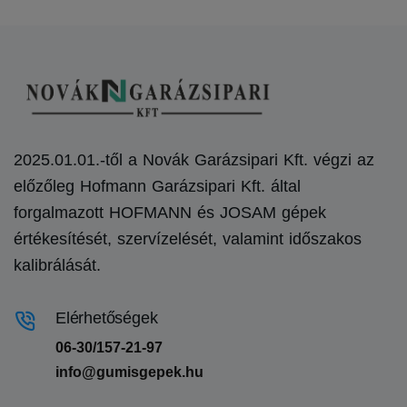
2025.01.01.-től a Novák Garázsipari Kft. végzi az
előzőleg Hofmann Garázsipari Kft. által
forgalmazott HOFMANN és JOSAM gépek
értékesítését, szervízelését, valamint időszakos
kalibrálását.
Elérhetőségek
06-30/157-21-97
info@gumisgepek.hu