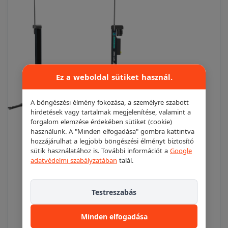
Ez a weboldal sütiket használ.
A böngészési élmény fokozása, a személyre szabott
hirdetések vagy tartalmak megjelenítése, valamint a
forgalom elemzése érdekében sütiket (cookie)
használunk. A "Minden elfogadása" gombra kattintva
hozzájárulhat a legjobb böngészési élményt biztosító
HOFMANN MTF 3500 C
sütik használatához is. További információt a
Google
adatvédelmi szabályzatában
talál.
elektromechanikus / csavarorsós emelő
Hofmann
Testreszabás
két oszlopos emelő, alváz nélkül, felső
Minden elfogadása
átkötéssel