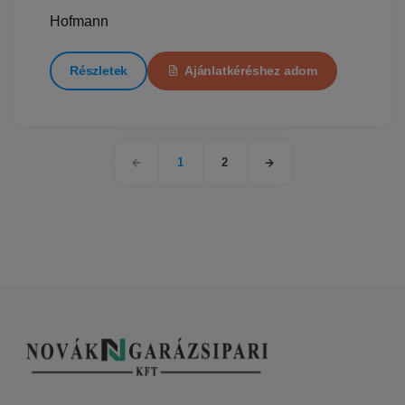
Hofmann
Részletek
Ajánlatkéréshez adom
1
2