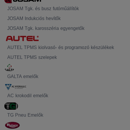
JOSAM Tgk. és busz futóműállítók
JOSAM Indukciós hevítők
JOSAM Tgk. karosszéria egyengetők
AUTEL TPMS kiolvasó- és programozó készülékek
AUTEL TPMS szelepek
GALTA emelők
AC krokodil emelők
TG Pneu Emelők