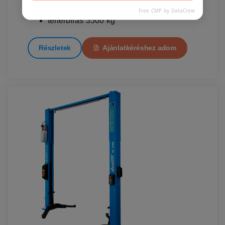
elektromechanikus működés
Free CMP by DataCrew
teherbírás 3500 kg
Részletek
Ajánlatkéréshez adom