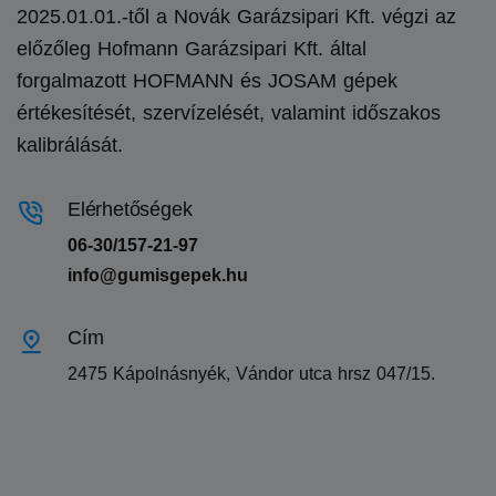
2025.01.01.-től a Novák Garázsipari Kft. végzi az
előzőleg Hofmann Garázsipari Kft. által
forgalmazott HOFMANN és JOSAM gépek
értékesítését, szervízelését, valamint időszakos
kalibrálását.
Elérhetőségek
06-30/157-21-97
info@gumisgepek.hu
Cím
2475 Kápolnásnyék, Vándor utca hrsz 047/15.