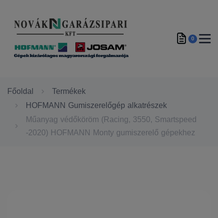
0
Főoldal
Termékek
HOFMANN Gumiszerelőgép alkatrészek
Műanyag védőköröm (Racing, 3550, Smartspeed
-2020) HOFMANN Monty gumiszerelő gépekhez