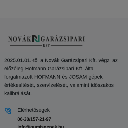
2025.01.01.-től a Novák Garázsipari Kft. végzi az
előzőleg Hofmann Garázsipari Kft. által
forgalmazott HOFMANN és JOSAM gépek
értékesítését, szervízelését, valamint időszakos
kalibrálását.
Elérhetőségek
06-30/157-21-97
info@gumisgepek.hu