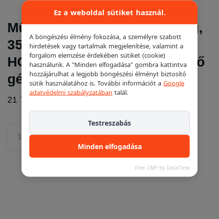
Ez a weboldal sütiket használ.
Műanyag védőköröm (Racing,
A böngészési élmény fokozása, a személyre szabott
3550, Smartspeed -2020)
hirdetések vagy tartalmak megjelenítése, valamint a
forgalom elemzése érdekében sütiket (cookie)
HOFMANN Monty gumiszerelő
használunk. A "Minden elfogadása" gombra kattintva
hozzájárulhat a legjobb böngészési élményt biztosító
gépekhez
sütik használatához is. További információt a
Google
adatvédelmi szabályzatában
talál.
21 760 Ft
Testreszabás
Ajánlatkéréshez adom
Minden elfogadása
Free CMP by DataCrew