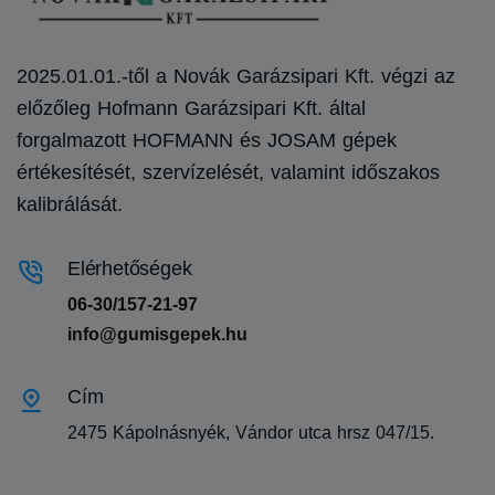
2025.01.01.-től a Novák Garázsipari Kft. végzi az
előzőleg Hofmann Garázsipari Kft. által
forgalmazott HOFMANN és JOSAM gépek
értékesítését, szervízelését, valamint időszakos
kalibrálását.
Elérhetőségek
06-30/157-21-97
info@gumisgepek.hu
Cím
2475 Kápolnásnyék, Vándor utca hrsz 047/15.