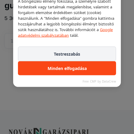
A böngészési élmény fokozása, a személyre szabott
gumiszerelő gépekhez
hirdetések vagy tartalmak megjelenítése, valamint a
forgalom elemzése érdekében sütiket (cookie)
5 360 Ft
használunk. A "Minden elfogadása" gombra kattintva
hozzájárulhat a legjobb böngészési élményt biztosító
sütik használatához is. További információt a
Google
adatvédelmi szabályzatában
talál.
Ajánlatkéréshez adom
Testreszabás
Minden elfogadása
Free CMP by DataCrew