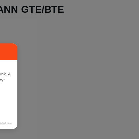
MANN GTE/BTE
unk. A
nyt
DataCrew