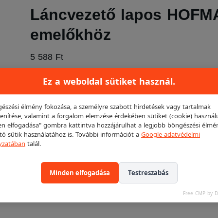
Láncvezető lapos HOF
emelőkhöz
5 588 Ft
Ez a weboldal sütiket használ.
Ajánlatkéréshez adom
észési élmény fokozása, a személyre szabott hirdetések vagy tartalmak
enítése, valamint a forgalom elemzése érdekében sütiket (cookie) használ
n elfogadása" gombra kattintva hozzájárulhat a legjobb böngészési élmé
ító sütik használatához is. További információt a
Google adatvédelmi
yzatában
talál.
Minden elfogadása
Testreszabás
Free CMP by 