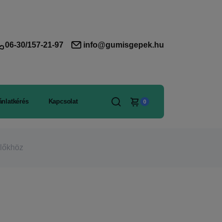
06-30/157-21-97
info@gumisgepek.hu
ánlatkérés
Kapcsolat
0
lőkhöz