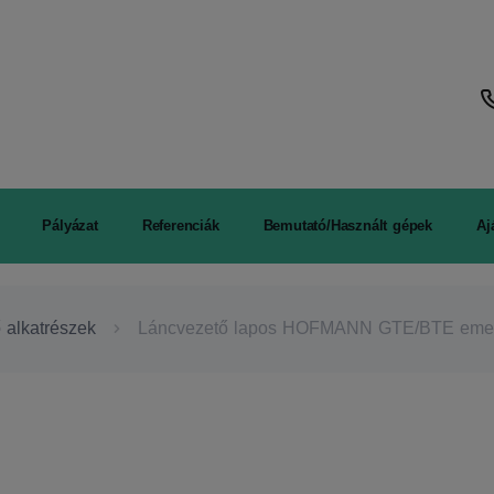
Pályázat
Referenciák
Bemutató/Használt gépek
Aj
lkatrészek
Láncvezető lapos HOFMANN GTE/BTE eme