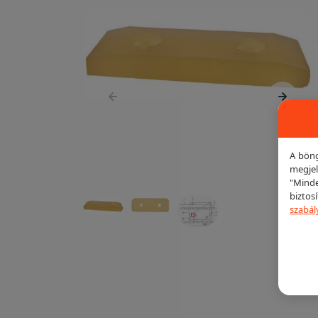
A böng
megjel
"Minde
biztos
szabál