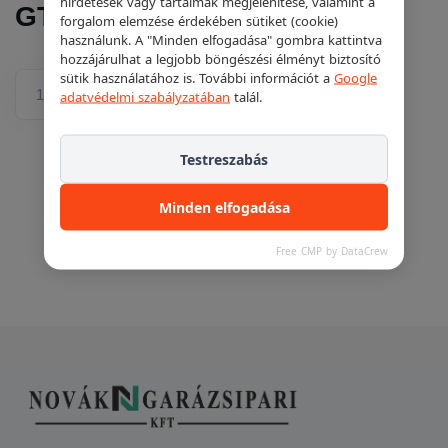
hirdetések vagy tartalmak megjelenítése, valamint a
GTE/BTE emelőkhöz
forgalom elemzése érdekében sütiket (cookie)
használunk. A "Minden elfogadása" gombra kattintva
hozzájárulhat a legjobb böngészési élményt biztosító
sütik használatához is. További információt a
Google
Ajánlatkéréshez adom
adatvédelmi szabályzatában
talál.
Testreszabás
Minden elfogadása
Free CMP by DataCrew