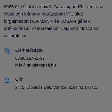
2025.01.01.-től a Novák Garázsipari Kft. végzi az
előzőleg Hofmann Garázsipari Kft. által
forgalmazott HOFMANN és JOSAM gépek
értékesítését, szervízelését, valamint időszakos
kalibrálását.
Elérhetőségek
06-30/157-21-97
info@gumisgepek.hu
Cím
2475 Kápolnásnyék, Vándor utca hrsz 047/15.