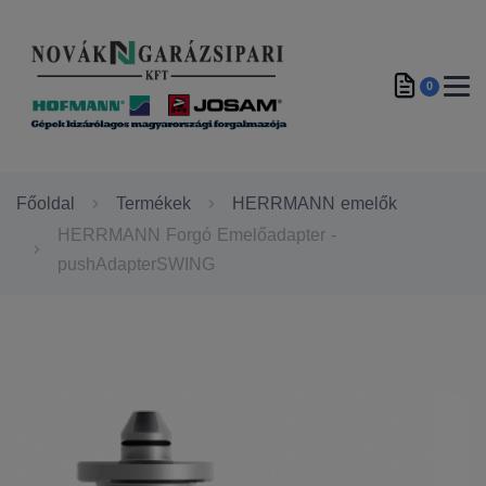
0
Főoldal
Termékek
HERRMANN emelők
HERRMANN Forgó Emelőadapter -
pushAdapterSWING