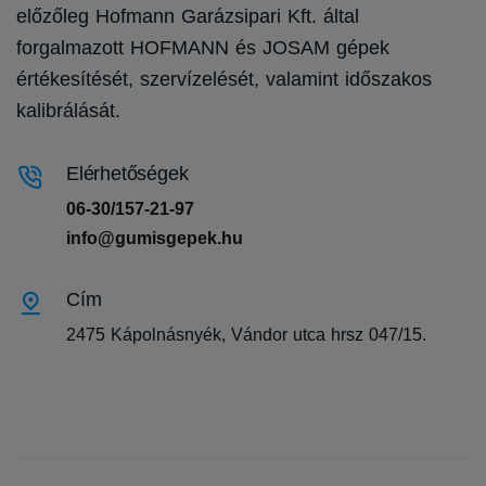
előzőleg Hofmann Garázsipari Kft. által
forgalmazott HOFMANN és JOSAM gépek
értékesítését, szervízelését, valamint időszakos
kalibrálását.
Elérhetőségek
06-30/157-21-97
info@gumisgepek.hu
Cím
2475 Kápolnásnyék, Vándor utca hrsz 047/15.