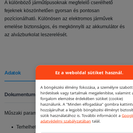
A különböző járműtípusoknak megfelelő cserélhető
fejeknek köszönhetően gyorsan és pontosan
pozícionálható. Különösen az elektromos járművek
emelése biztonságos, és megkönnyíti az akkumulátor és
az alvázburkolat leszerelését.
Ez a weboldal sütiket használ.
Adatok
A böngészési élmény fokozása, a személyre szabott
hirdetések vagy tartalmak megjelenítése, valamint 
Dokumentumok
forgalom elemzése érdekében sütiket (cookie)
használunk. A "Minden elfogadása" gombra kattint
hozzájárulhat a legjobb böngészési élményt biztosí
Műszaki paraméterek:
sütik használatához is. További információt a
Googl
adatvédelmi szabályzatában
talál.
Terhelhetőség adapterenként: 900 kg