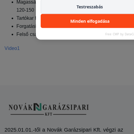
Magasságállítási tartomány (csatlakozótól függően):
Testreszabás
120-150 mm
Tartókar furatátmérője: 50 mm
Minden elfogadása
Forgatási tartomány: 180⁰
Felső csatlakozók: cserélhetők
Free CMP by DataC
Video1
2025.01.01.-től a Novák Garázsipari Kft. végzi az