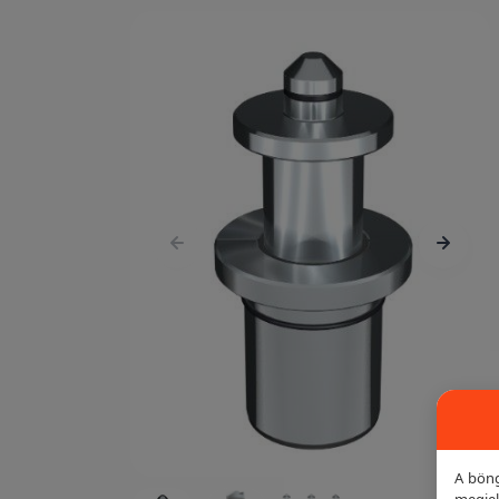
A böng
megjel