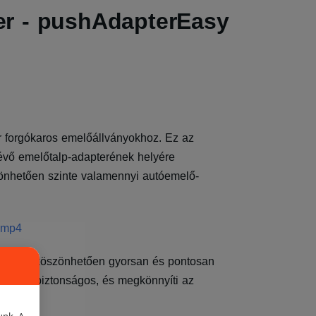
 - pushAdapterEasy
orgókaros emelőállványokhoz. Ez az
évő emelőtalp-adapterének helyére
önhetően szinte valamennyi autóemelő-
.mp4
ejeknek köszönhetően gyorsan és pontosan
melése biztonságos, és megkönnyíti az
unk. A