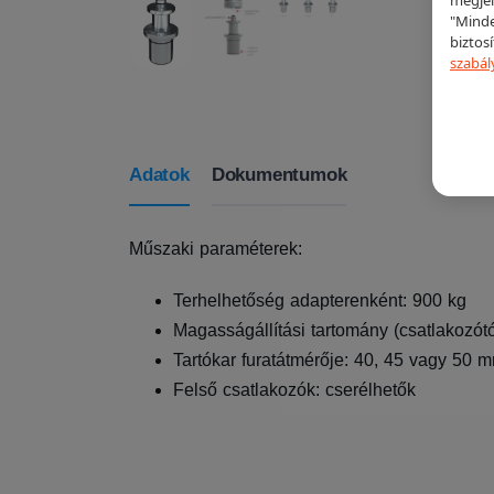
"Minde
biztos
szabál
Adatok
Dokumentumok
Műszaki paraméterek:
Terhelhetőség adapterenként: 900 kg
Magasságállítási tartomány (csatlakozó
Tartókar furatátmérője: 40, 45 vagy 50 
Felső csatlakozók: cserélhetők