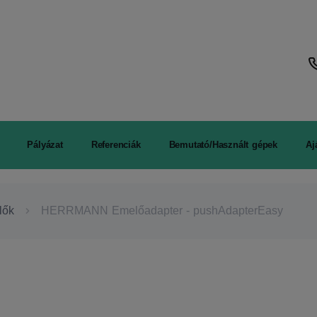
Pályázat
Referenciák
Bemutató/Használt gépek
Aj
ők
HERRMANN Emelőadapter - pushAdapterEasy