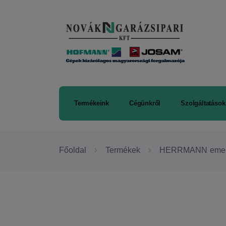
Termékeink
Cégünkről
Szolgáltatások
Főoldal
Termékek
HERRMANN emel