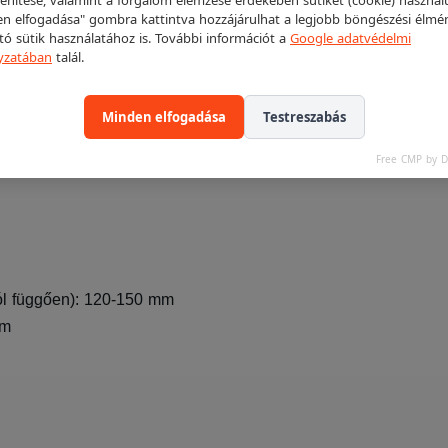
n elfogadása" gombra kattintva hozzájárulhat a legjobb böngészési élmé
ító sütik használatához is. További információt a
Google adatvédelmi
yzatában
talál.
Minden elfogadása
Testreszabás
Free CMP by 
tól függően): 120-150 mm
mm