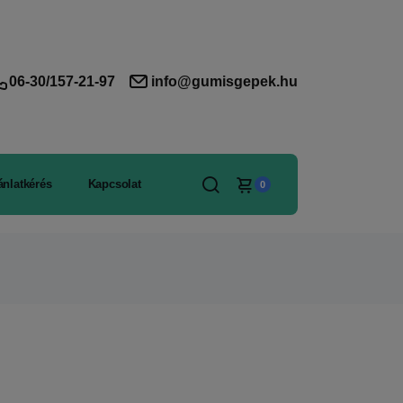
06-30/157-21-97
info@gumisgepek.hu
ánlatkérés
Kapcsolat
0