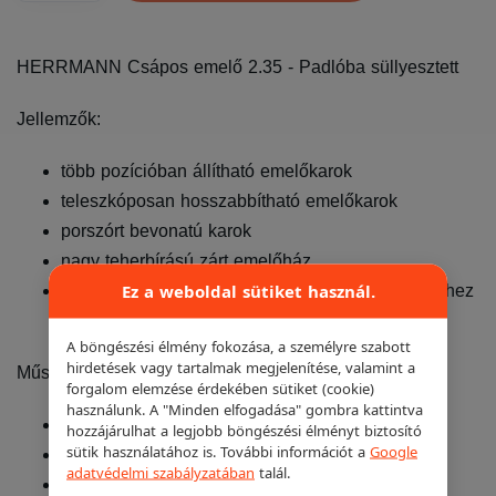
HERRMANN Csápos emelő 2.35 - Padlóba süllyesztett
Jellemzők:
több pozícióban állítható emelőkarok
teleszkóposan hosszabbítható emelőkarok
porszórt bevonatú karok
nagy teherbírású zárt emelőház
Ez a weboldal sütiket használ.
opcionális kiegészítő: elektromos autók emeléséhez
Pushadapter EASY
A böngészési élmény fokozása, a személyre szabott
hirdetések vagy tartalmak megjelenítése, valamint a
Műszaki paraméterek:
forgalom elemzése érdekében sütiket (cookie)
használunk. A "Minden elfogadása" gombra kattintva
Teherbírás: 3 500 kg
hozzájárulhat a legjobb böngészési élményt biztosító
sütik használatához is. További információt a
Google
Dugattyúk távolsága: 2 285 mm
adatvédelmi szabályzatában
talál.
Emelési magasság: 95 mm