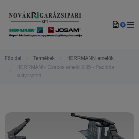
0
Főoldal
Termékek
HERRMANN emelők
HERRMANN Csápos emelő 2.35 - Padlóba
süllyesztett