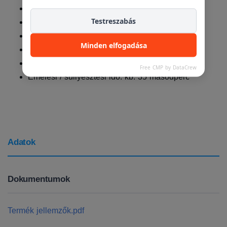
Szabad magasság: 2 155 mm
Testreszabás
Dugattyú átmérője: 123 mm
Motor teljesítménye: 3,0 kW
Minden elfogadása
Elektromos csatlakozás: 400 V / 16 A
Vezérlőegység kábelhossza: 11 m
Free CMP by DataCrew
Emelési / süllyesztési idő: kb. 35 másodperc
Adatok
Dokumentumok
Termék jellemzők.pdf