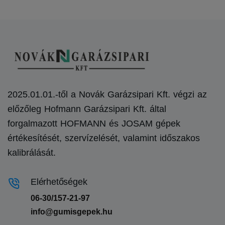
2025.01.01.-től a Novák Garázsipari Kft. végzi az
előzőleg Hofmann Garázsipari Kft. által
forgalmazott HOFMANN és JOSAM gépek
értékesítését, szervízelését, valamint időszakos
kalibrálását.
Elérhetőségek
06-30/157-21-97
info@gumisgepek.hu