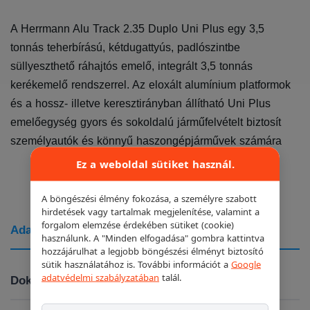
A Herrmann Alu Track 2.35 Duplo Uni Plus egy 3,5
tonnás teherbírású, kétdugattyús, padlószintbe
süllyeszthető ráhajtós emelő, integrált 3,5 tonnás
kerékemelő rendszerrel. Az eloxált alumínium platformok
és a hossz- illetve keresztirányban állítható Uni Plus
emelőegység gyors és sokoldalú járműfelvételt biztosít
személyautók és könnyű haszongépjárművek számára
Ez a weboldal sütiket használ.
A böngészési élmény fokozása, a személyre szabott
hirdetések vagy tartalmak megjelenítése, valamint a
forgalom elemzése érdekében sütiket (cookie)
Adatok
használunk. A "Minden elfogadása" gombra kattintva
hozzájárulhat a legjobb böngészési élményt biztosító
sütik használatához is. További információt a
Google
adatvédelmi szabályzatában
talál.
Dokumentumok