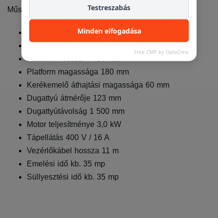
Testreszabás
Műszaki paraméterek:
Minden elfogadása
Emelőkapacitás 3 500 kg
Kerékemelő teherbírása 3 500 kg
Free CMP by DataCrew
Platform hossza 4 400 mm
Platform magassága 180 mm
Kerékemelő áthajtási magassága 60 mm
Dugattyú átmérője 123 mm
Dugattyútávolság 1 500 mm
Motor teljesítménye 3,0 kW
Tápellátás 400 V / 16 A
Vezérlőkábel hossza 11 m
Emelési idő kb. 35 mp
Süllyesztési idő kb. 35 mp