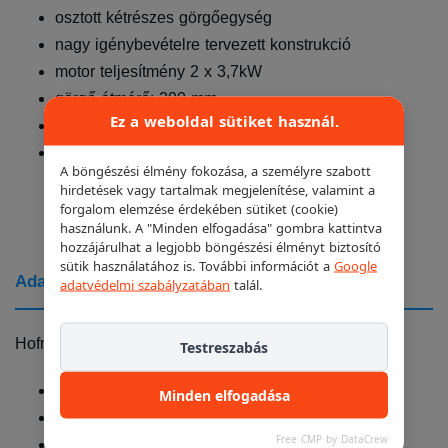
osztott kétrészes görgőegység
nagy igénybevételre tervezett konstrukció
motor teljesítmény 2 x 3,7kW
görgő átmérő: 200 mm
Ez a weboldal sütiket használ.
futógörgő felülete: speciális fékpad bevonat
elektromos csatlakozás: 3 x 25A (400V)
A böngészési élmény fokozása, a személyre szabott
hirdetések vagy tartalmak megjelenítése, valamint a
forgalom elemzése érdekében sütiket (cookie)
használunk. A "Minden elfogadása" gombra kattintva
hozzájárulhat a legjobb böngészési élményt biztosító
sütik használatához is. További információt a
Google
Adatok
adatvédelmi szabályzatában
talál.
Hofmann Fékpad mechanika Brekon 141-4:
Testreszabás
teherbírás: 4 tonna
Minden elfogadása
osztott kétrészes görgőegység
Free CMP by DataCrew
nagy igénybevételre tervezett konstrukció