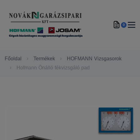
0
Főoldal
Termékek
HOFMANN Vizsgasorok
Hofmann Önálló fékvizsgáló pad