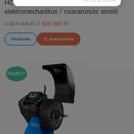
Free CMP by DataCrew
HOFMANN MTF 3000 C
elektromechanikus / csavarorsós emelő
2 017 000 Ft
1 620 000 Ft
Részletek
Ajánlatkérés
KIEMELT!