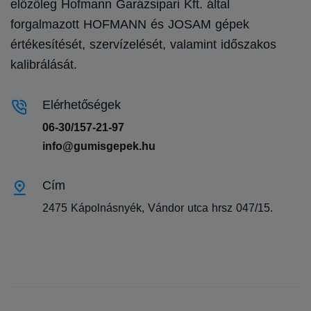
előzőleg Hofmann Garázsipari Kft. által
forgalmazott HOFMANN és JOSAM gépek
értékesítését, szervízelését, valamint időszakos
kalibrálását.
Elérhetőségek
06-30/157-21-97
info@gumisgepek.hu
Cím
2475 Kápolnásnyék, Vándor utca hrsz 047/15.