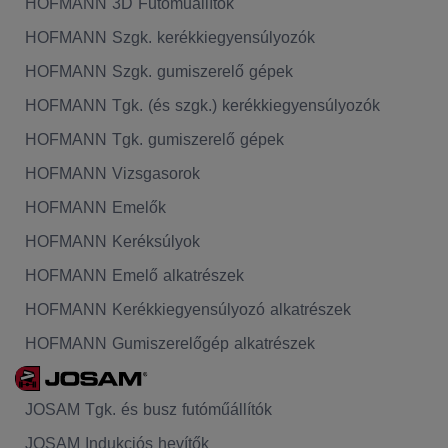
HOFMANN 3D Futóműállítók
HOFMANN Szgk. kerékkiegyensúlyozók
HOFMANN Szgk. gumiszerelő gépek
HOFMANN Tgk. (és szgk.) kerékkiegyensúlyozók
HOFMANN Tgk. gumiszerelő gépek
HOFMANN Vizsgasorok
HOFMANN Emelők
HOFMANN Keréksúlyok
HOFMANN Emelő alkatrészek
HOFMANN Kerékkiegyensúlyozó alkatrészek
HOFMANN Gumiszerelőgép alkatrészek
JOSAM Tgk. és busz futóműállítók
JOSAM Indukciós hevítők