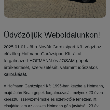
Üdvözöljük Weboldalunkon!
2025.01.01.-től a Novák Garázsipari Kft. végzi az
előzőleg Hofmann Garázsipari Kft. által
forgalmazott HOFMANN és JOSAM gépek
értékesítését, szervízelését, valamint időszakos
kalibrálását.
A Hofmann Garázsipari Kft. 1996-ban kezdte a Hofmann,
majd John Bean gépek forgalmazását, melynek 23 éven
keresztül szerviz-mérnöke és üzletkötője lehettem. Itt
elsajátítottam az összes Hofmann gép javítását. 23 év