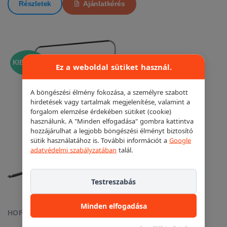
Részletek
Ajánlatkérés
KIEMELT!
Ez a weboldal sütiket használ.
A böngészési élmény fokozása, a személyre szabott
hirdetések vagy tartalmak megjelenítése, valamint a
forgalom elemzése érdekében sütiket (cookie)
használunk. A "Minden elfogadása" gombra kattintva
hozzájárulhat a legjobb böngészési élményt biztosító
sütik használatához is. További információt a
Google
adatvédelmi szabályzatában
talál.
Testreszabás
Minden elfogadása
HOFMANN