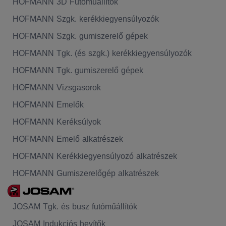
HOFMANN 3D Futóműállítók
HOFMANN Szgk. kerékkiegyensúlyozók
HOFMANN Szgk. gumiszerelő gépek
HOFMANN Tgk. (és szgk.) kerékkiegyensúlyozók
HOFMANN Tgk. gumiszerelő gépek
HOFMANN Vizsgasorok
HOFMANN Emelők
HOFMANN Keréksúlyok
HOFMANN Emelő alkatrészek
HOFMANN Kerékkiegyensúlyozó alkatrészek
HOFMANN Gumiszerelőgép alkatrészek
JOSAM Tgk. és busz futóműállítók
JOSAM Indukciós hevítők