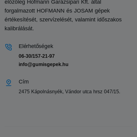
előzőleg Hofmann Garázsipari Kft. által
forgalmazott HOFMANN és JOSAM gépek
értékesítését, szervízelését, valamint időszakos
kalibrálását.
Elérhetőségek
06-30/157-21-97
info@gumisgepek.hu
Cím
2475 Kápolnásnyék, Vándor utca hrsz 047/15.