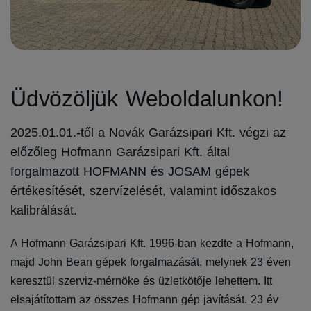
Üdvözöljük Weboldalunkon!
2025.01.01.-től a Novák Garázsipari Kft. végzi az
előzőleg Hofmann Garázsipari Kft. által
forgalmazott HOFMANN és JOSAM gépek
értékesítését, szervízelését, valamint időszakos
kalibrálását.
A Hofmann Garázsipari Kft. 1996-ban kezdte a Hofmann,
majd John Bean gépek forgalmazását, melynek 23 éven
keresztül szerviz-mérnöke és üzletkötője lehettem. Itt
elsajátítottam az összes Hofmann gép javítását. 23 év