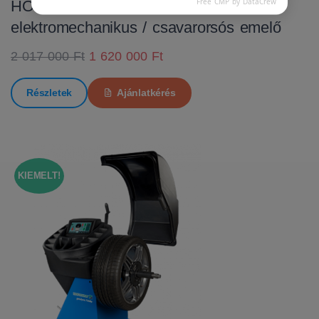
Free CMP by DataCrew
HOFMANN MTF 3000 C
elektromechanikus / csavarorsós emelő
2 017 000 Ft
1 620 000 Ft
Részletek
Ajánlatkérés
KIEMELT!