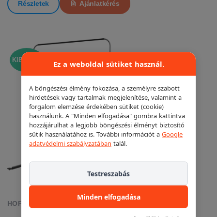
Részletek
Ajánlatkérés
KIEMELT!
Ez a weboldal sütiket használ.
A böngészési élmény fokozása, a személyre szabott
hirdetések vagy tartalmak megjelenítése, valamint a
forgalom elemzése érdekében sütiket (cookie)
használunk. A "Minden elfogadása" gombra kattintva
hozzájárulhat a legjobb böngészési élményt biztosító
sütik használatához is. További információt a
Google
adatvédelmi szabályzatában
talál.
Testreszabás
Minden elfogadása
HOFMANN