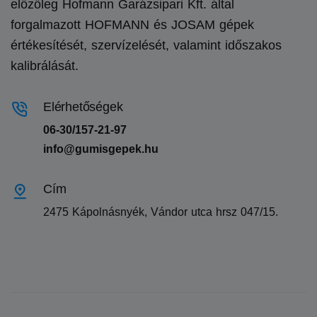
előzőleg Hofmann Garázsipari Kft. által
forgalmazott HOFMANN és JOSAM gépek
értékesítését, szervízelését, valamint időszakos
kalibrálását.
Elérhetőségek
06-30/157-21-97
info@gumisgepek.hu
Cím
2475 Kápolnásnyék, Vándor utca hrsz 047/15.