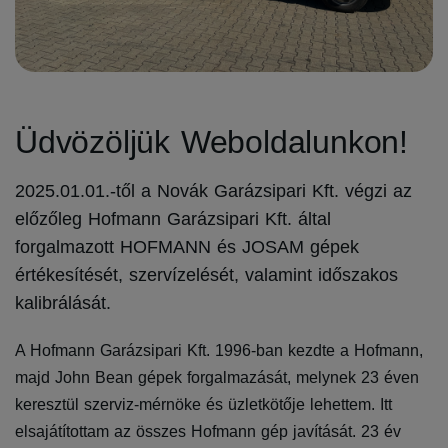
Üdvözöljük Weboldalunkon!
2025.01.01.-től a Novák Garázsipari Kft. végzi az
előzőleg Hofmann Garázsipari Kft. által
forgalmazott HOFMANN és JOSAM gépek
értékesítését, szervízelését, valamint időszakos
kalibrálását.
A Hofmann Garázsipari Kft. 1996-ban kezdte a Hofmann,
majd John Bean gépek forgalmazását, melynek 23 éven
keresztül szerviz-mérnöke és üzletkötője lehettem. Itt
elsajátítottam az összes Hofmann gép javítását. 23 év