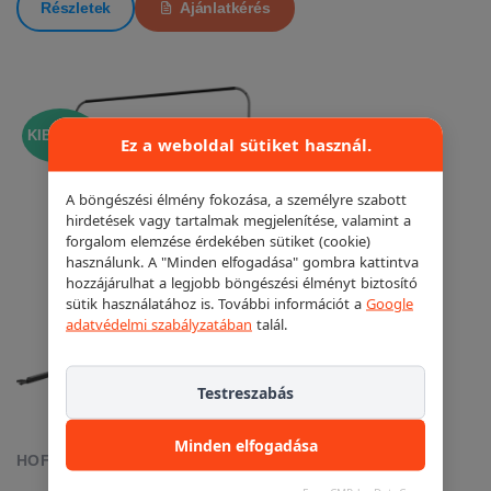
Részletek
Ajánlatkérés
KIEMELT!
Ez a weboldal sütiket használ.
A böngészési élmény fokozása, a személyre szabott
hirdetések vagy tartalmak megjelenítése, valamint a
forgalom elemzése érdekében sütiket (cookie)
használunk. A "Minden elfogadása" gombra kattintva
hozzájárulhat a legjobb böngészési élményt biztosító
sütik használatához is. További információt a
Google
adatvédelmi szabályzatában
talál.
Testreszabás
Minden elfogadása
HOFMANN