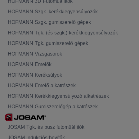
HOFMANN 3D Futóműállítók
HOFMANN Szgk. kerékkiegyensúlyozók
HOFMANN Szgk. gumiszerelő gépek
HOFMANN Tgk. (és szgk.) kerékkiegyensúlyozók
HOFMANN Tgk. gumiszerelő gépek
HOFMANN Vizsgasorok
HOFMANN Emelők
HOFMANN Keréksúlyok
HOFMANN Emelő alkatrészek
HOFMANN Kerékkiegyensúlyozó alkatrészek
HOFMANN Gumiszerelőgép alkatrészek
JOSAM Tgk. és busz futóműállítók
JOSAM Indukciós hevítők