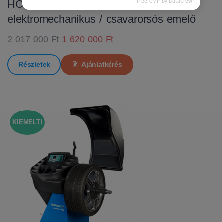
Free CMP by DataCrew
HOFMANN MTF 3000 C
elektromechanikus / csavarorsós emelő
2 017 000 Ft
1 620 000 Ft
Részletek
Ajánlatkérés
KIEMELT!