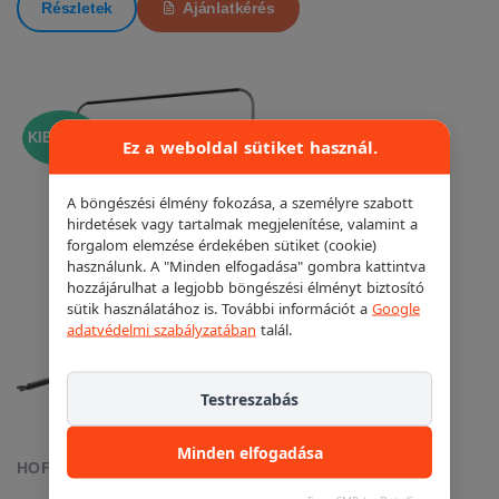
Részletek
Ajánlatkérés
KIEMELT!
Ez a weboldal sütiket használ.
A böngészési élmény fokozása, a személyre szabott
hirdetések vagy tartalmak megjelenítése, valamint a
forgalom elemzése érdekében sütiket (cookie)
használunk. A "Minden elfogadása" gombra kattintva
hozzájárulhat a legjobb böngészési élményt biztosító
sütik használatához is. További információt a
Google
adatvédelmi szabályzatában
talál.
Testreszabás
Minden elfogadása
HOFMANN