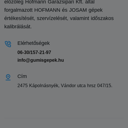
előzőleg Hofmann Garázsipari Kft. által
forgalmazott HOFMANN és JOSAM gépek
értékesítését, szervízelését, valamint időszakos
kalibrálását.
Elérhetőségek
06-30/157-21-97
info@gumisgepek.hu
Cím
2475 Kápolnásnyék, Vándor utca hrsz 047/15.