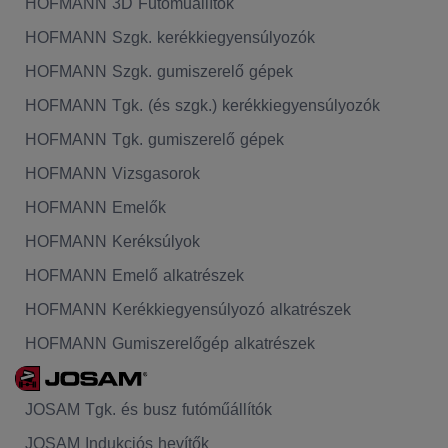
HOFMANN 3D Futóműállítók
HOFMANN Szgk. kerékkiegyensúlyozók
HOFMANN Szgk. gumiszerelő gépek
HOFMANN Tgk. (és szgk.) kerékkiegyensúlyozók
HOFMANN Tgk. gumiszerelő gépek
HOFMANN Vizsgasorok
HOFMANN Emelők
HOFMANN Keréksúlyok
HOFMANN Emelő alkatrészek
HOFMANN Kerékkiegyensúlyozó alkatrészek
HOFMANN Gumiszerelőgép alkatrészek
JOSAM Tgk. és busz futóműállítók
JOSAM Indukciós hevítők