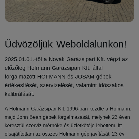
Üdvözöljük Weboldalunkon!
2025.01.01.-től a Novák Garázsipari Kft. végzi az
előzőleg Hofmann Garázsipari Kft. által
forgalmazott HOFMANN és JOSAM gépek
értékesítését, szervízelését, valamint időszakos
kalibrálását.
A Hofmann Garázsipari Kft. 1996-ban kezdte a Hofmann,
majd John Bean gépek forgalmazását, melynek 23 éven
keresztül szerviz-mérnöke és üzletkötője lehettem. Itt
elsajátítottam az összes Hofmann gép javítását. 23 év