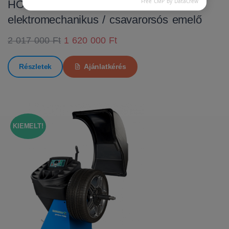
Free CMP by DataCrew
HOFMANN MTF 3000 C
elektromechanikus / csavarorsós emelő
2 017 000 Ft
1 620 000 Ft
Részletek
Ajánlatkérés
KIEMELT!