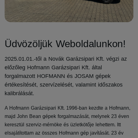
Üdvözöljük Weboldalunkon!
2025.01.01.-től a Novák Garázsipari Kft. végzi az
előzőleg Hofmann Garázsipari Kft. által
forgalmazott HOFMANN és JOSAM gépek
értékesítését, szervízelését, valamint időszakos
kalibrálását.
A Hofmann Garázsipari Kft. 1996-ban kezdte a Hofmann,
majd John Bean gépek forgalmazását, melynek 23 éven
keresztül szerviz-mérnöke és üzletkötője lehettem. Itt
elsajátítottam az összes Hofmann gép javítását. 23 év