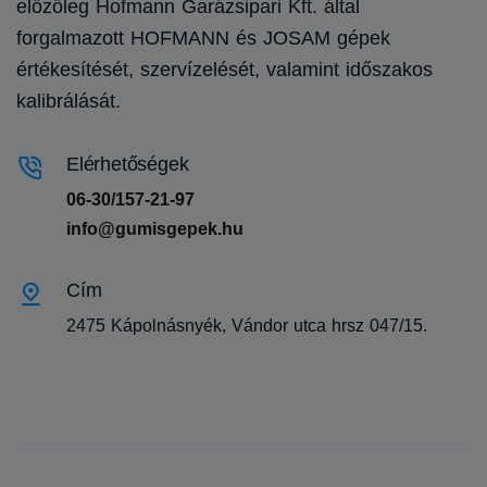
előzőleg Hofmann Garázsipari Kft. által
forgalmazott HOFMANN és JOSAM gépek
értékesítését, szervízelését, valamint időszakos
kalibrálását.
Elérhetőségek
06-30/157-21-97
info@gumisgepek.hu
Cím
2475 Kápolnásnyék, Vándor utca hrsz 047/15.