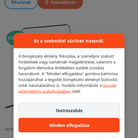
Részletek
Ajánlatkérés
KIEMELT!
Ez a weboldal sütiket használ.
A böngészési élmény fokozása, a személyre szabott
hirdetések vagy tartalmak megjelenítése, valamint a
forgalom elemzése érdekében sütiket (cookie)
használunk. A "Minden elfogadása" gombra kattintva
hozzájárulhat a legjobb böngészési élményt biztosító
sütik használatához is. További információt a
Google
adatvédelmi szabályzatában
talál.
Testreszabás
Minden elfogadása
HOFMANN