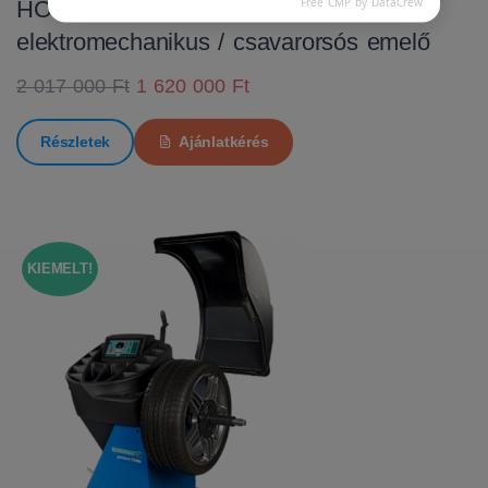
Free CMP by DataCrew
HOFMANN MTF 3000 C
elektromechanikus / csavarorsós emelő
2 017 000 Ft
1 620 000 Ft
Részletek
Ajánlatkérés
KIEMELT!