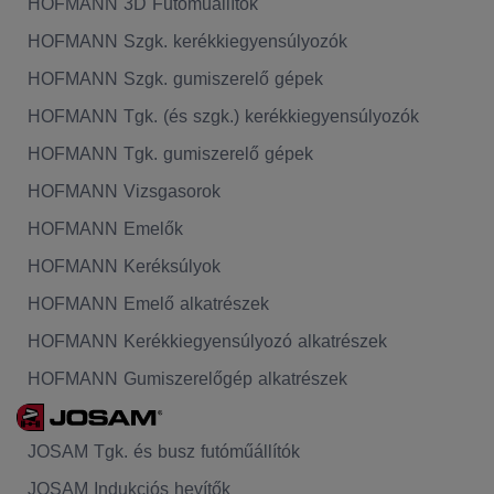
HOFMANN 3D Futóműállítók
HOFMANN Szgk. kerékkiegyensúlyozók
HOFMANN Szgk. gumiszerelő gépek
HOFMANN Tgk. (és szgk.) kerékkiegyensúlyozók
HOFMANN Tgk. gumiszerelő gépek
HOFMANN Vizsgasorok
HOFMANN Emelők
HOFMANN Keréksúlyok
HOFMANN Emelő alkatrészek
HOFMANN Kerékkiegyensúlyozó alkatrészek
HOFMANN Gumiszerelőgép alkatrészek
JOSAM Tgk. és busz futóműállítók
JOSAM Indukciós hevítők