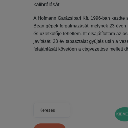
kalibrálását.
A Hofmann Garázsipari Kft. 1996-ban kezdte
Bean gépek forgalmazását, melynek 23 éven k
és üzletkötője lehettem. Itt elsajátítottam az
javítását. 23 év tapasztalat gyűjtés után a ve
felajánlását követően a cégvezetése mellett d
Keresés
KIEME