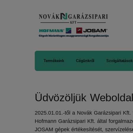
Termékeink
Cégünkről
Szolgáltatások
Üdvözöljük Webolda
2025.01.01.-től a Novák Garázsipari Kft.
Hofmann Garázsipari Kft. által forgalm
JOSAM gépek értékesítését, szervízelésé