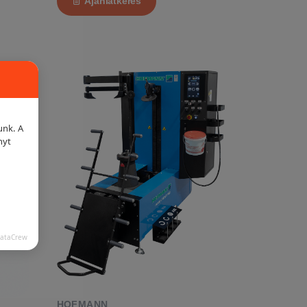
Ajánlatkérés
unk. A
nyt
DataCrew
HOFMANN