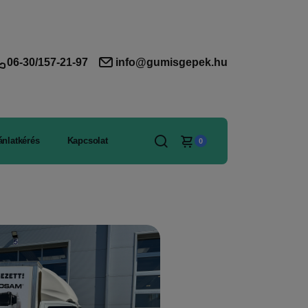
06-30/157-21-97
info@gumisgepek.hu
ánlatkérés
Kapcsolat
0