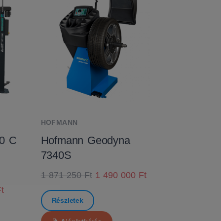
HOFMANN
0 C
Hofmann Geodyna
7340S
1 871 250 Ft
1 490 000 Ft
t
Részletek