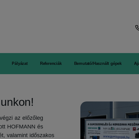
Pályázat
Referenciák
Bemutató/Használt gépek
Aj
lunkon!
 végzi az előzőleg
azott HOFMANN és
t, valamint időszakos