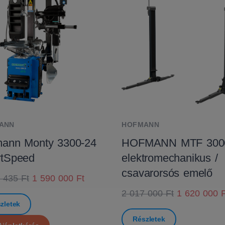
ANN
HOFMANN
ann Monty 3300-24
HOFMANN MTF 300
rtSpeed
elektromechanikus /
csavarorsós emelő
 435 Ft
1 590 000 Ft
2 017 000 Ft
1 620 000 F
zletek
Részletek