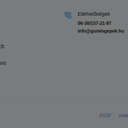
Elérhetőségek
06-30/157-21-97
info@gumisgepek.hu
ft.
int
ÁSZF
Adat