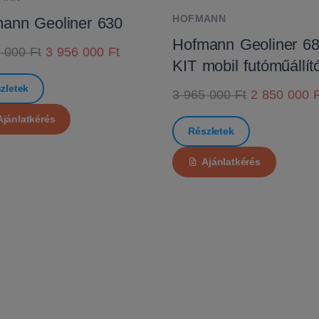
HOFMANN
ann Geoliner 630
Hofmann Geoliner 6
 000 Ft
3 956 000 Ft
KIT mobil futóműállít
zletek
3 965 000 Ft
2 850 000 F
Ajánlatkérés
Részletek
Ajánlatkérés