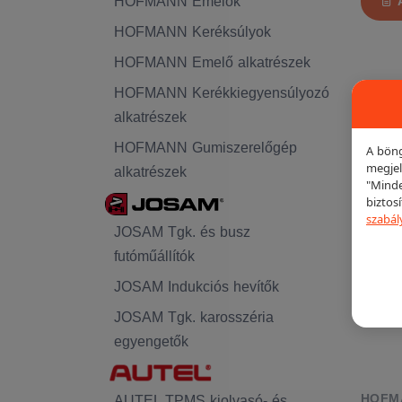
HOFMANN Emelők
HOFMANN Keréksúlyok
HOFMANN Emelő alkatrészek
HOFMANN Kerékkiegyensúlyozó
alkatrészek
KIEME
HOFMANN Gumiszerelőgép
A böng
megjel
alkatrészek
"Minde
biztos
szabál
JOSAM Tgk. és busz
futóműállítók
JOSAM Indukciós hevítők
JOSAM Tgk. karosszéria
egyengetők
HOFM
AUTEL TPMS kiolvasó- és