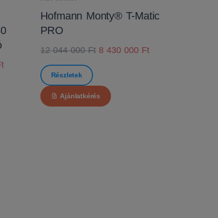
Hofmann Monty® T-Matic
80
PRO
ó
12 044 000 Ft
8 430 000 Ft
t
Részletek
Ajánlatkérés