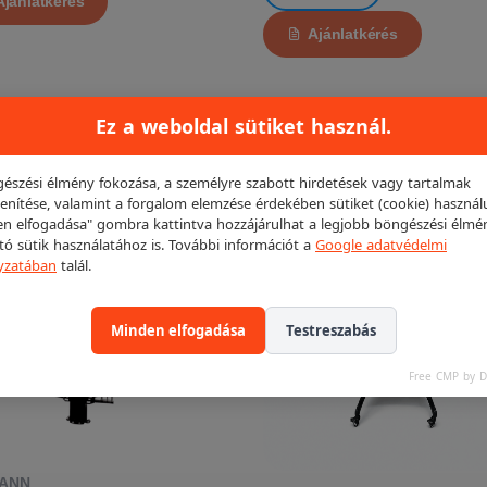
Ajánlatkérés
Ajánlatkérés
Ez a weboldal sütiket használ.
LT!
észési élmény fokozása, a személyre szabott hirdetések vagy tartalmak
KIEMELT!
enítése, valamint a forgalom elemzése érdekében sütiket (cookie) használ
n elfogadása" gombra kattintva hozzájárulhat a legjobb böngészési élmé
ító sütik használatához is. További információt a
Google adatvédelmi
yzatában
talál.
Minden elfogadása
Testreszabás
Free CMP by 
ANN