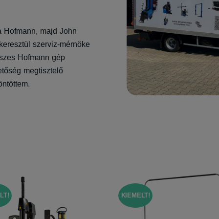
 a Hofmann, majd John
eresztül szerviz-mérnöke
 összes Hofmann gép
zetőség megtisztelő
öntöttem.
LT!
KIEMELT!