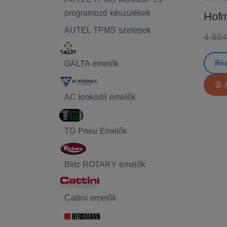
programozó készülékek
Hofm
AUTEL TPMS szelepek
4 654
Rés
GALTA emelők
AC krokodil emelők
TG Pneu Emelők
Blitz ROTARY emelők
Cattini emelők