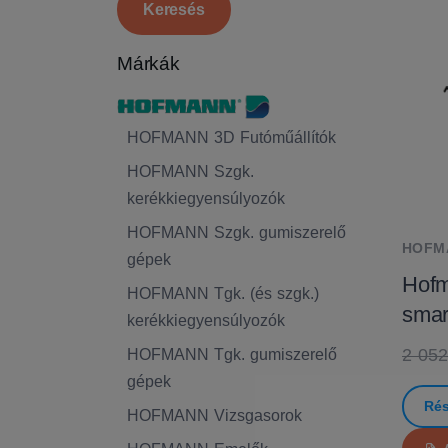
Márkák
HOFMANN 3D Futóműállítók
HOFMANN Szgk.
kerékkiegyensúlyozók
HOFMANN Szgk. gumiszerelő
HOFM
gépek
Hofm
HOFMANN Tgk. (és szgk.)
sma
kerékkiegyensúlyozók
2 052
HOFMANN Tgk. gumiszerelő
gépek
Rés
HOFMANN Vizsgasorok