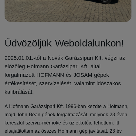
Üdvözöljük Weboldalunkon!
2025.01.01.-től a Novák Garázsipari Kft. végzi az
előzőleg Hofmann Garázsipari Kft. által
forgalmazott HOFMANN és JOSAM gépek
értékesítését, szervízelését, valamint időszakos
kalibrálását.
A Hofmann Garázsipari Kft. 1996-ban kezdte a Hofmann,
majd John Bean gépek forgalmazását, melynek 23 éven
keresztül szerviz-mérnöke és üzletkötője lehettem. Itt
elsajátítottam az összes Hofmann gép javítását. 23 év