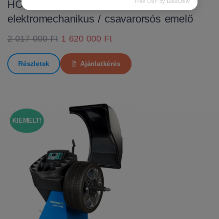
Free CMP by DataCrew
HOFMANN MTF 3000 C
elektromechanikus / csavarorsós emelő
2 017 000 Ft
1 620 000 Ft
Részletek
Ajánlatkérés
KIEMELT!