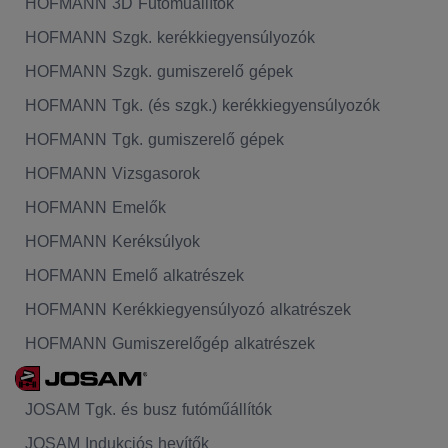
HOFMANN 3D Futóműállítók
HOFMANN Szgk. kerékkiegyensúlyozók
HOFMANN Szgk. gumiszerelő gépek
HOFMANN Tgk. (és szgk.) kerékkiegyensúlyozók
HOFMANN Tgk. gumiszerelő gépek
HOFMANN Vizsgasorok
HOFMANN Emelők
HOFMANN Keréksúlyok
HOFMANN Emelő alkatrészek
HOFMANN Kerékkiegyensúlyozó alkatrészek
HOFMANN Gumiszerelőgép alkatrészek
JOSAM Tgk. és busz futóműállítók
JOSAM Indukciós hevítők