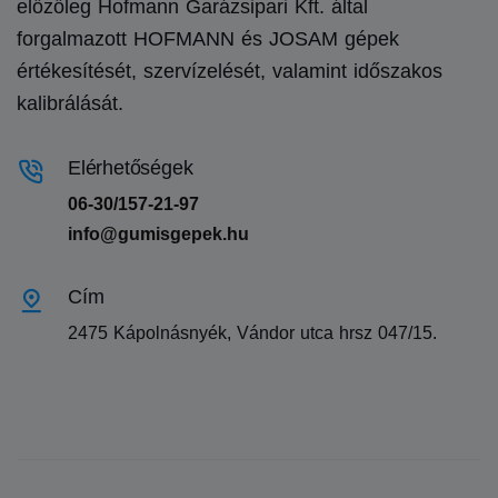
előzőleg Hofmann Garázsipari Kft. által
forgalmazott HOFMANN és JOSAM gépek
értékesítését, szervízelését, valamint időszakos
kalibrálását.
Elérhetőségek
06-30/157-21-97
info@gumisgepek.hu
Cím
2475 Kápolnásnyék, Vándor utca hrsz 047/15.