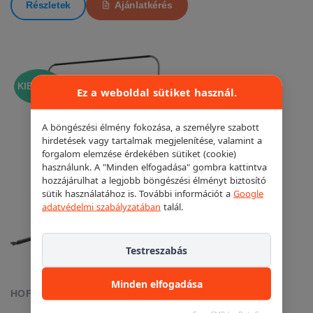
Részletek
Ajánlatkérés
KIEMELT!
Ez a weboldal sütiket használ.
A böngészési élmény fokozása, a személyre szabott
hirdetések vagy tartalmak megjelenítése, valamint a
forgalom elemzése érdekében sütiket (cookie)
használunk. A "Minden elfogadása" gombra kattintva
hozzájárulhat a legjobb böngészési élményt biztosító
sütik használatához is. További információt a
Google
adatvédelmi szabályzatában
talál.
Testreszabás
Minden elfogadása
HOFMANN