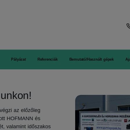
Pályázat
Referenciák
Bemutató/Használt gépek
Aj
lunkon!
 végzi az előzőleg
azott HOFMANN és
t, valamint időszakos