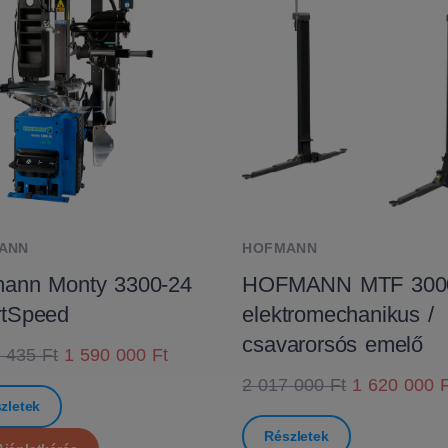
ANN
HOFMANN
ann Monty 3300-24
HOFMANN MTF 300
rtSpeed
elektromechanikus /
csavarorsós emelő
 435 Ft
1 590 000 Ft
2 017 000 Ft
1 620 000 F
zletek
Részletek