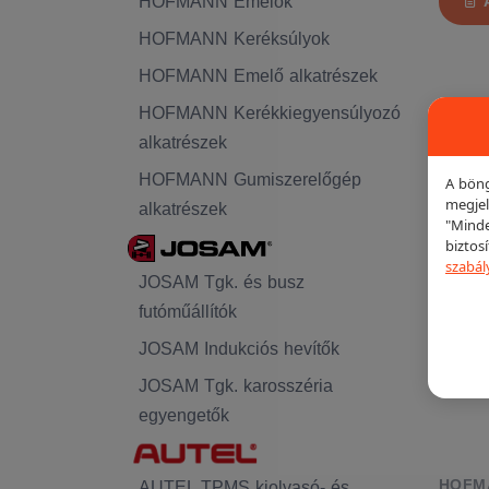
HOFMANN Emelők
HOFMANN Keréksúlyok
HOFMANN Emelő alkatrészek
HOFMANN Kerékkiegyensúlyozó
alkatrészek
KIEME
HOFMANN Gumiszerelőgép
A böng
megjel
alkatrészek
"Minde
biztos
szabál
JOSAM Tgk. és busz
futóműállítók
JOSAM Indukciós hevítők
JOSAM Tgk. karosszéria
egyengetők
HOFM
AUTEL TPMS kiolvasó- és