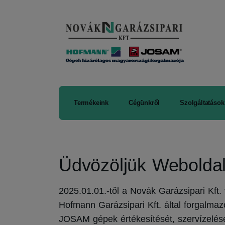
Termékeink
Cégünkről
Szolgáltatások
Üdvözöljük Webolda
2025.01.01.-től a Novák Garázsipari Kft.
Hofmann Garázsipari Kft. által forgalm
JOSAM gépek értékesítését, szervízelésé