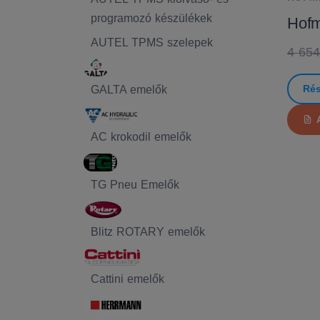
programozó készülékek
Hofm
AUTEL TPMS szelepek
4 654
Rés
GALTA emelők
AC krokodil emelők
TG Pneu Emelők
Blitz ROTARY emelők
Cattini emelők