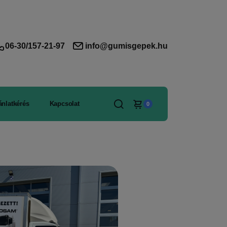
06-30/157-21-97
info@gumisgepek.hu
ánlatkérés
Kapcsolat
0