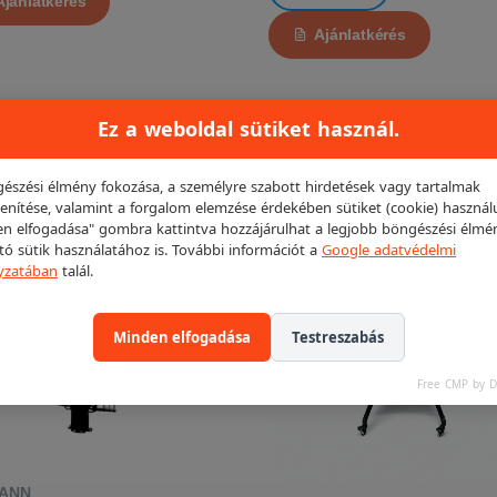
Ajánlatkérés
Ajánlatkérés
Ez a weboldal sütiket használ.
LT!
észési élmény fokozása, a személyre szabott hirdetések vagy tartalmak
KIEMELT!
enítése, valamint a forgalom elemzése érdekében sütiket (cookie) használ
n elfogadása" gombra kattintva hozzájárulhat a legjobb böngészési élmé
ító sütik használatához is. További információt a
Google adatvédelmi
yzatában
talál.
Minden elfogadása
Testreszabás
Free CMP by 
ANN