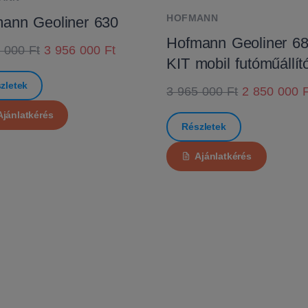
HOFMANN
ann Geoliner 630
Hofmann Geoliner 6
 000 Ft
3 956 000 Ft
KIT mobil futóműállít
zletek
3 965 000 Ft
2 850 000 F
Ajánlatkérés
Részletek
Ajánlatkérés