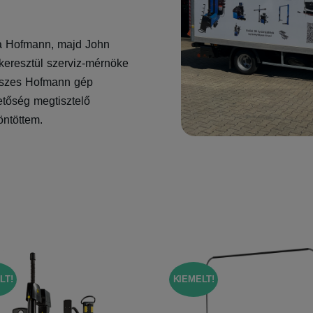
 a Hofmann, majd John
eresztül szerviz-mérnöke
 összes Hofmann gép
zetőség megtisztelő
öntöttem.
LT!
KIEMELT!