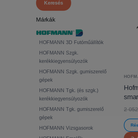
Márkák
HOFMANN 3D Futóműállítók
HOFMANN Szgk.
kerékkiegyensúlyozók
HOFMANN Szgk. gumiszerelő
HOFM
gépek
Hofm
HOFMANN Tgk. (és szgk.)
sma
kerékkiegyensúlyozók
2 052
HOFMANN Tgk. gumiszerelő
gépek
Rés
HOFMANN Vizsgasorok