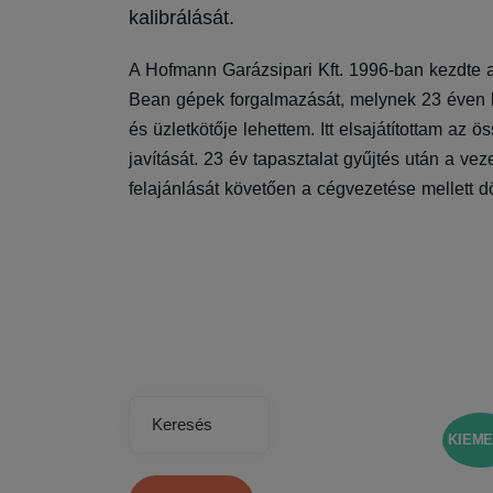
kalibrálását.
A Hofmann Garázsipari Kft. 1996-ban kezdte
Bean gépek forgalmazását, melynek 23 éven k
és üzletkötője lehettem. Itt elsajátítottam az
javítását. 23 év tapasztalat gyűjtés után a ve
felajánlását követően a cégvezetése mellett d
Keresés
KIEME