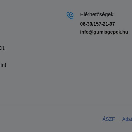
Elérhetőségek
06-30/157-21-97
info@gumisgepek.hu
ft.
int
ÁSZF
Adat