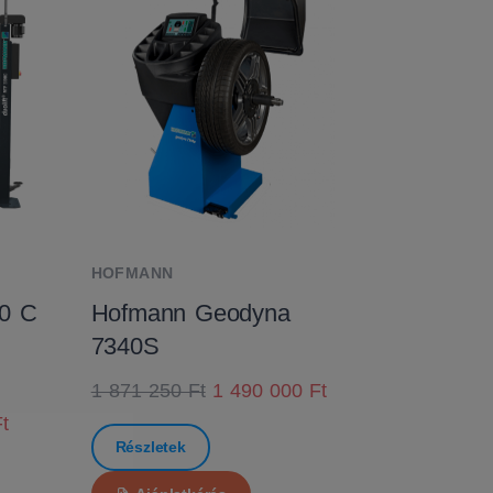
HOFMANN
0 C
Hofmann Geodyna
7340S
1 871 250 Ft
1 490 000 Ft
t
Részletek