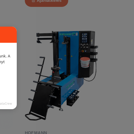
Ajánlatkérés
unk. A
nyt
DataCrew
HOFMANN