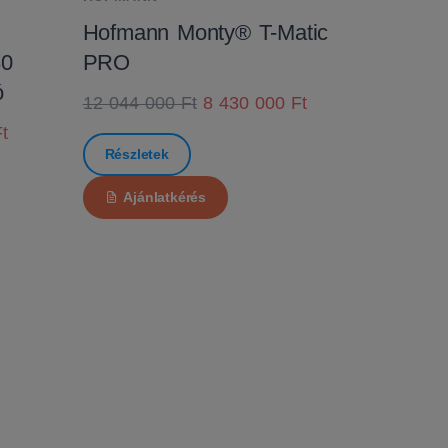
Hofmann Monty® T-Matic
80
PRO
ó
12 044 000 Ft
8 430 000 Ft
t
Részletek
Ajánlatkérés