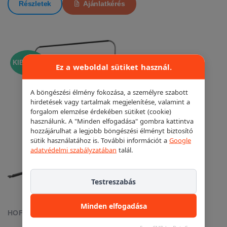
Részletek
Ajánlatkérés
KIEMELT!
Ez a weboldal sütiket használ.
A böngészési élmény fokozása, a személyre szabott
hirdetések vagy tartalmak megjelenítése, valamint a
forgalom elemzése érdekében sütiket (cookie)
használunk. A "Minden elfogadása" gombra kattintva
hozzájárulhat a legjobb böngészési élményt biztosító
sütik használatához is. További információt a
Google
adatvédelmi szabályzatában
talál.
Testreszabás
Minden elfogadása
HOFMANN