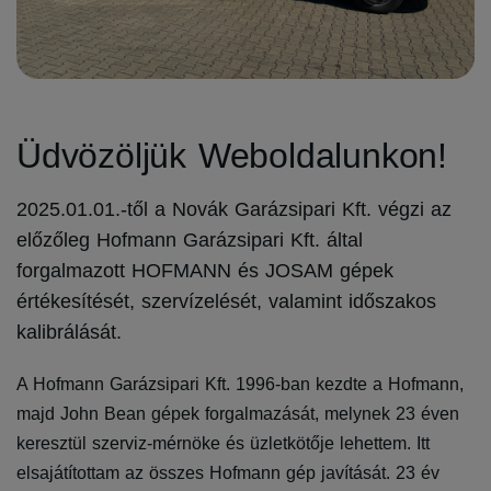
Üdvözöljük Weboldalunkon!
2025.01.01.-től a Novák Garázsipari Kft. végzi az
előzőleg Hofmann Garázsipari Kft. által
forgalmazott HOFMANN és JOSAM gépek
értékesítését, szervízelését, valamint időszakos
kalibrálását.
A Hofmann Garázsipari Kft. 1996-ban kezdte a Hofmann,
majd John Bean gépek forgalmazását, melynek 23 éven
keresztül szerviz-mérnöke és üzletkötője lehettem. Itt
elsajátítottam az összes Hofmann gép javítását. 23 év