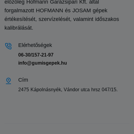
előzőleg Hofmann Garázsipari Kft. által
forgalmazott HOFMANN és JOSAM gépek
értékesítését, szervízelését, valamint időszakos
kalibrálását.
Elérhetőségek
06-30/157-21-97
info@gumisgepek.hu
Cím
2475 Kápolnásnyék, Vándor utca hrsz 047/15.