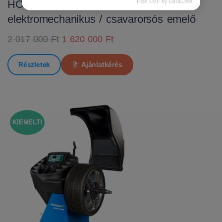
Free CMP by DataCrew
HOFMANN MTF 3000 C
elektromechanikus / csavarorsós emelő
2 017 000 Ft
1 620 000 Ft
Részletek
Ajánlatkérés
KIEMELT!