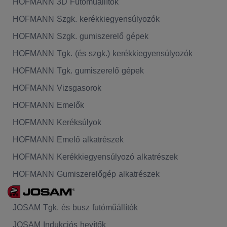
HOFMANN 3D Futóműállítók
HOFMANN Szgk. kerékkiegyensúlyozók
HOFMANN Szgk. gumiszerelő gépek
HOFMANN Tgk. (és szgk.) kerékkiegyensúlyozók
HOFMANN Tgk. gumiszerelő gépek
HOFMANN Vizsgasorok
HOFMANN Emelők
HOFMANN Keréksúlyok
HOFMANN Emelő alkatrészek
HOFMANN Kerékkiegyensúlyozó alkatrészek
HOFMANN Gumiszerelőgép alkatrészek
JOSAM Tgk. és busz futóműállítók
JOSAM Indukciós hevítők