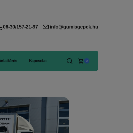
06-30/157-21-97
info@gumisgepek.hu
ánlatkérés
Kapcsolat
0