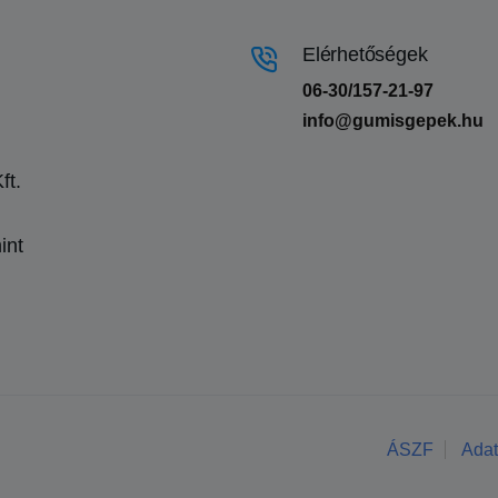
Elérhetőségek
06-30/157-21-97
info@gumisgepek.hu
ft.
int
ÁSZF
Adat