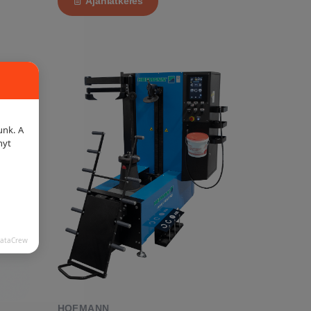
Ajánlatkérés
unk. A
nyt
DataCrew
HOFMANN