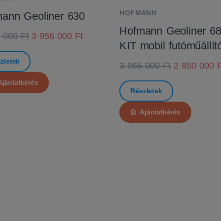
HOFMANN
ann Geoliner 630
Hofmann Geoliner 6
 000 Ft
3 956 000 Ft
KIT mobil futóműállít
zletek
3 965 000 Ft
2 850 000 F
Ajánlatkérés
Részletek
Ajánlatkérés