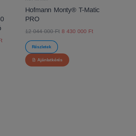
Hofmann Monty® T-Matic
80
PRO
ó
12 044 000 Ft
8 430 000 Ft
t
Részletek
Ajánlatkérés