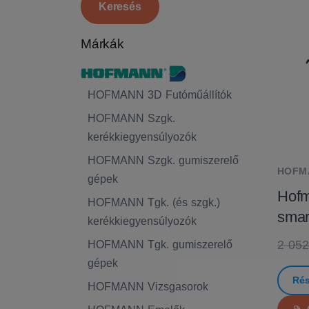
Márkák
HOFMANN 3D Futóműállítók
HOFMANN Szgk.
kerékkiegyensúlyozók
HOFMANN Szgk. gumiszerelő
HOFM
gépek
Hofm
HOFMANN Tgk. (és szgk.)
sma
kerékkiegyensúlyozók
2 052
HOFMANN Tgk. gumiszerelő
gépek
Rés
HOFMANN Vizsgasorok