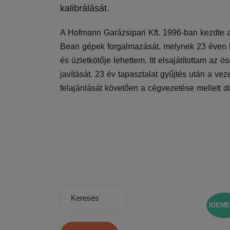
kalibrálását.
A Hofmann Garázsipari Kft. 1996-ban kezdte
Bean gépek forgalmazását, melynek 23 éven k
és üzletkötője lehettem. Itt elsajátítottam az
javítását. 23 év tapasztalat gyűjtés után a ve
felajánlását követően a cégvezetése mellett d
Keresés
KIEME