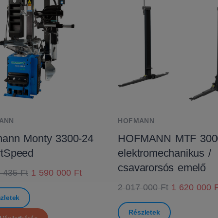
ANN
HOFMANN
ann Monty 3300-24
HOFMANN MTF 300
rtSpeed
elektromechanikus /
csavarorsós emelő
 435 Ft
1 590 000 Ft
2 017 000 Ft
1 620 000 F
zletek
Részletek