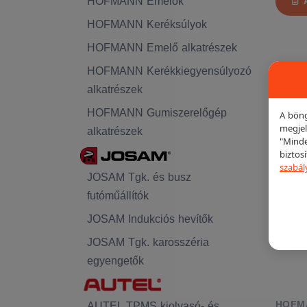
HOFMANN Emelők
HOFMANN Keréksúlyok
HOFMANN Emelő alkatrészek
HOFMANN Kerékkiegyensúlyozó
alkatrészek
KIEME
HOFMANN Gumiszerelőgép
A böng
megjel
alkatrészek
"Minde
biztos
szabál
JOSAM Tgk. és busz
futóműállítók
JOSAM Indukciós hevítők
JOSAM Tgk. karosszéria
egyengetők
HOFM
AUTEL TPMS kiolvasó- és