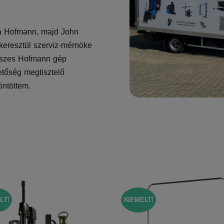
 a Hofmann, majd John
eresztül szerviz-mérnöke
 összes Hofmann gép
zetőség megtisztelő
öntöttem.
LT!
KIEMELT!