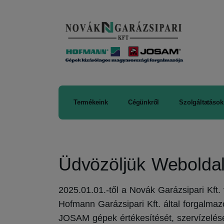
Termékeink
Cégünkről
Szolgáltatások
Üdvözöljük Webolda
2025.01.01.-től a Novák Garázsipari Kft.
Hofmann Garázsipari Kft. által forgalm
JOSAM gépek értékesítését, szervízelésé