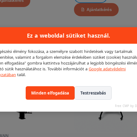
Ajánlatkérés
Ajánlatkérés
Ez a weboldal sütiket használ.
LT!
észési élmény fokozása, a személyre szabott hirdetések vagy tartalmak
KIEMELT!
enítése, valamint a forgalom elemzése érdekében sütiket (cookie) használ
n elfogadása" gombra kattintva hozzájárulhat a legjobb böngészési élmé
ító sütik használatához is. További információt a
Google adatvédelmi
yzatában
talál.
Minden elfogadása
Testreszabás
Free CMP by 
ANN