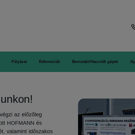
Pályázat
Referenciák
Bemutató/Használt gépek
Aj
lunkon!
 végzi az előzőleg
azott HOFMANN és
t, valamint időszakos