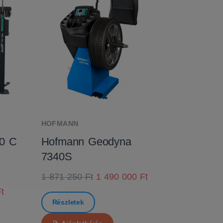
HOFMANN
0 C
Hofmann Geodyna
7340S
1 871 250 Ft
1 490 000 Ft
t
Részletek