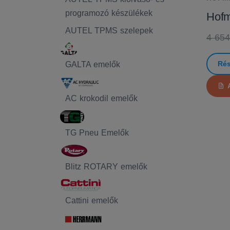
programozó készülékek
Hofm
AUTEL TPMS szelepek
4 654
Rés
GALTA emelők
AC krokodil emelők
TG Pneu Emelők
Blitz ROTARY emelők
Cattini emelők