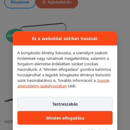
Részletek
Ajánlatkérés
KIEMELT!
Ez a weboldal sütiket használ.
A böngészési élmény fokozása, a személyre szabott
hirdetések vagy tartalmak megjelenítése, valamint a
forgalom elemzése érdekében sütiket (cookie)
használunk. A "Minden elfogadása" gombra kattintva
hozzájárulhat a legjobb böngészési élményt biztosító
sütik használatához is. További információt a
Google
adatvédelmi szabályzatában
talál.
Testreszabás
Minden elfogadása
HOFMANN