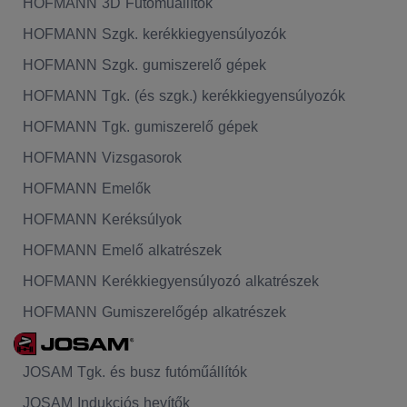
HOFMANN 3D Futóműállítók
HOFMANN Szgk. kerékkiegyensúlyozók
HOFMANN Szgk. gumiszerelő gépek
HOFMANN Tgk. (és szgk.) kerékkiegyensúlyozók
HOFMANN Tgk. gumiszerelő gépek
HOFMANN Vizsgasorok
HOFMANN Emelők
HOFMANN Keréksúlyok
HOFMANN Emelő alkatrészek
HOFMANN Kerékkiegyensúlyozó alkatrészek
HOFMANN Gumiszerelőgép alkatrészek
JOSAM Tgk. és busz futóműállítók
JOSAM Indukciós hevítők