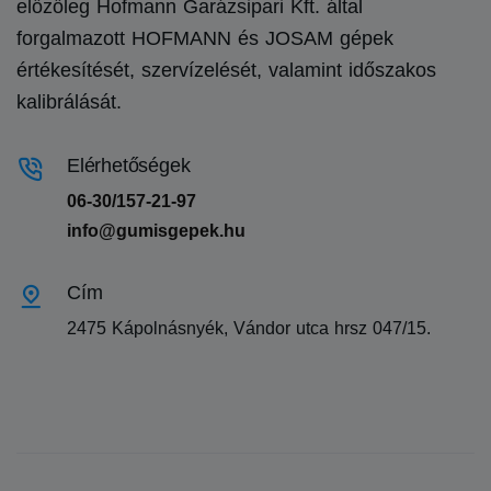
előzőleg Hofmann Garázsipari Kft. által
forgalmazott HOFMANN és JOSAM gépek
értékesítését, szervízelését, valamint időszakos
kalibrálását.
Elérhetőségek
06-30/157-21-97
info@gumisgepek.hu
Cím
2475 Kápolnásnyék, Vándor utca hrsz 047/15.