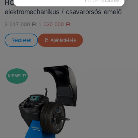
Free CMP by DataCrew
HOFMANN MTF 3000 C
elektromechanikus / csavarorsós emelő
2 017 000 Ft
1 620 000 Ft
Részletek
Ajánlatkérés
KIEMELT!