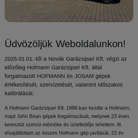
Üdvözöljük Weboldalunkon!
2025.01.01.-től a Novák Garázsipari Kft. végzi az
előzőleg Hofmann Garázsipari Kft. által
forgalmazott HOFMANN és JOSAM gépek
értékesítését, szervízelését, valamint időszakos
kalibrálását.
A Hofmann Garázsipari Kft. 1996-ban kezdte a Hofmann,
majd John Bean gépek forgalmazását, melynek 23 éven
keresztül szerviz-mérnöke és üzletkötője lehettem. Itt
elsajátítottam az összes Hofmann gép javítását. 23 év